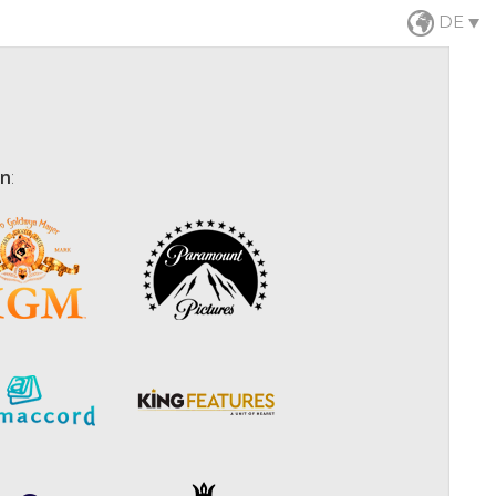
DE
en
: